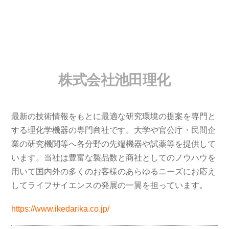
Skip
to
content
株式会社池田理化
最新の技術情報をもとに最適な研究環境の提案を専門と
する理化学機器の専門商社です。大学や官公庁・民間企
業の研究機関等へ各分野の先端機器や試薬等を提供して
います。当社は豊富な製品数と商社としてのノウハウを
用いて国内外の多くのお客様のあらゆるニーズにお応え
してライフサイエンスの発展の一翼を担っています。
https://www.ikedarika.co.jp/