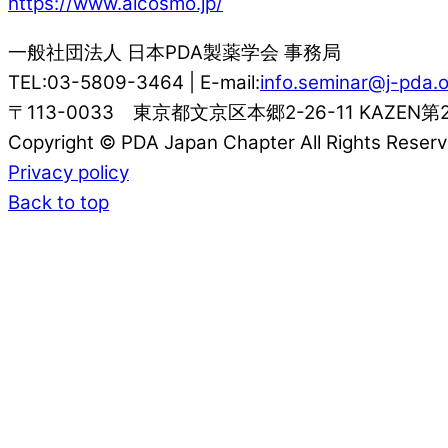
https://www.aicosmo.jp/
一般社団法人 日本PDA製薬学会 事務局
TEL:03-5809-3464 | E-mail:
info.seminar@j-pda.o
〒113-0033 東京都文京区本郷2-26-11 KAZEN第
Copyright © PDA Japan Chapter All Rights Reserv
Privacy policy
Back to top