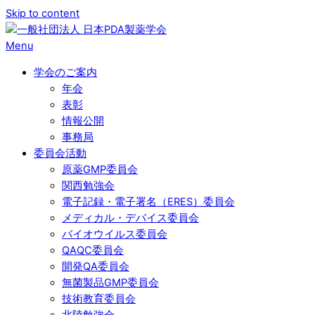
Skip to content
Menu
学会のご案内
年会
表彰
情報公開
事務局
委員会活動
原薬GMP委員会
関西勉強会
電子記録・電子署名（ERES）委員会
メディカル・デバイス委員会
バイオウイルス委員会
QAQC委員会
開発QA委員会
無菌製品GMP委員会
技術教育委員会
北陸勉強会