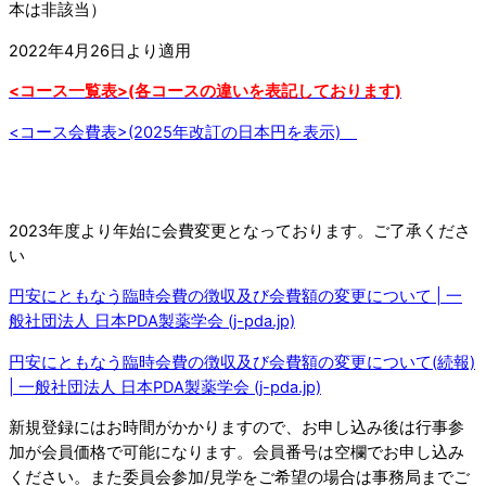
本は非該当）
2022年4月26日より適用
<コース一覧表>(各コースの違いを表記しております)
<コース会費表>(2025年改訂の日本円を表示)
2023年度より年始に会費変更となっております。ご了承くださ
い
円安にともなう臨時会費の徴収及び会費額の変更について | 一
般社団法人 日本PDA製薬学会 (j-pda.jp)
円安にともなう臨時会費の徴収及び会費額の変更について(続報)
| 一般社団法人 日本PDA製薬学会 (j-pda.jp)
新規登録にはお時間がかかりますので、お申し込み後は行事参
加が会員価格で可能になります。会員番号は空欄でお申し込み
ください。また委員会参加/見学をご希望の場合は事務局までご