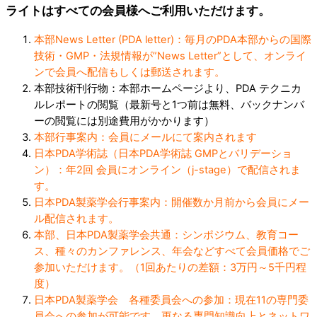
ライトはすべての会員様へご利用いただけます。
本部News Letter (PDA letter)：毎月のPDA本部からの国際
技術・GMP・法規情報が”News Letter”として、オンライ
ンで会員へ配信もしくは郵送されます。
本部技術刊行物：本部ホームページより、PDA テクニカ
ルレポートの閲覧（最新号と1つ前は無料、バックナンバ
ーの閲覧には別途費用がかかります）
本部行事案内：会員にメールにて案内されます
日本PDA学術誌（日本PDA学術誌 GMPとバリデーショ
ン）：年2回 会員にオンライン（j-stage）で配信されま
す。
日本PDA製薬学会行事案内：開催数か月前から会員にメー
ル配信されます。
本部、日本PDA製薬学会共通：シンポジウム、教育コー
ス、種々のカンファレンス、年会などすべて会員価格でご
参加いただけます。（1回あたりの差額：3万円～5千円程
度）
日本PDA製薬学会 各種委員会への参加：現在11の専門委
員会への参加が可能です。更なる専門知識向上とネットワ