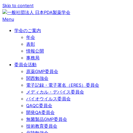
Skip to content
Menu
学会のご案内
年会
表彰
情報公開
事務局
委員会活動
原薬GMP委員会
関西勉強会
電子記録・電子署名（ERES）委員会
メディカル・デバイス委員会
バイオウイルス委員会
QAQC委員会
開発QA委員会
無菌製品GMP委員会
技術教育委員会
北陸勉強会