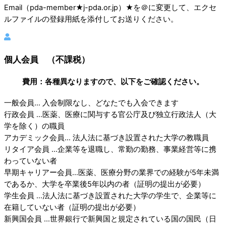
Email（pda-member★j-pda.or.jp）★を＠に変更して、エクセ
ルファイルの登録用紙を添付してお送りください。
個人会員 （不課税）
費用：各種異なりますので、以下をご確認ください。
一般会員… 入会制限なし、どなたでも入会できます
行政会員 …医薬、医療に関与する官公庁及び独立行政法人（大
学を除く）の職員
アカデミック会員… 法人法に基づき設置された大学の教職員
リタイア会員 …企業等を退職し、常勤の勤務、事業経営等に携
わっていない者
早期キャリアー会員…医薬、医療分野の業界での経験が5年未満
であるか、大学を卒業後5年以内の者（証明の提出が必要）
学生会員 …法人法に基づき設置された大学の学生で、企業等に
在籍していない者（証明の提出が必要）
新興国会員 …世界銀行で新興国と規定されている国の国民（日