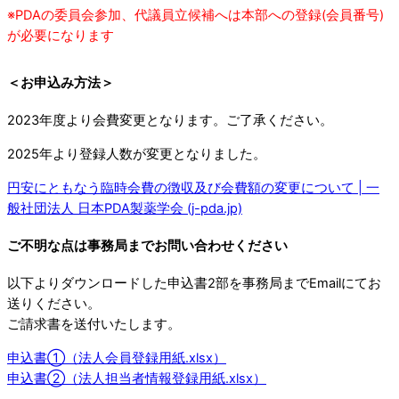
※PDAの委員会参加、代議員立候補へは本部への登録(会員番号)
が必要になります
＜お申込み方法＞
2023年度より会費変更となります。ご了承ください。
2025年より登録人数が変更となりました。
円安にともなう臨時会費の徴収及び会費額の変更について | 一
般社団法人 日本PDA製薬学会 (j-pda.jp)
ご不明な点は事務局までお問い合わせください
以下よりダウンロードした申込書2部を事務局までEmailにてお
送りください。
ご請求書を送付いたします。
申込書①（法人会員登録用紙.xlsx）
申込書②（法人担当者情報登録用紙.xlsx）