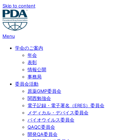
Skip to content
Menu
学会のご案内
年会
表彰
情報公開
事務局
委員会活動
原薬GMP委員会
関西勉強会
電子記録・電子署名（ERES）委員会
メディカル・デバイス委員会
バイオウイルス委員会
QAQC委員会
開発QA委員会