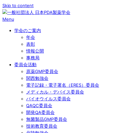
Skip to content
Menu
学会のご案内
年会
表彰
情報公開
事務局
委員会活動
原薬GMP委員会
関西勉強会
電子記録・電子署名（ERES）委員会
メディカル・デバイス委員会
バイオウイルス委員会
QAQC委員会
開発QA委員会
無菌製品GMP委員会
技術教育委員会
北陸勉強会