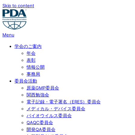
Skip to content
Menu
学会のご案内
年会
表彰
情報公開
事務局
委員会活動
原薬GMP委員会
関西勉強会
電子記録・電子署名（ERES）委員会
メディカル・デバイス委員会
バイオウイルス委員会
QAQC委員会
開発QA委員会