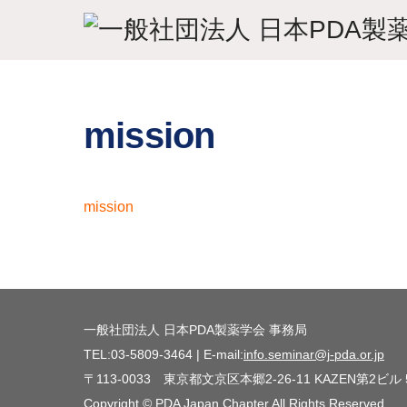
Skip
to
content
mission
mission
一般社団法人 日本PDA製薬学会 事務局
TEL:03-5809-3464 | E-mail:
info.seminar@j-pda.or.jp
〒113-0033 東京都文京区本郷2-26-11 KAZEN第2ビル
Copyright © PDA Japan Chapter All Rights Reserved.