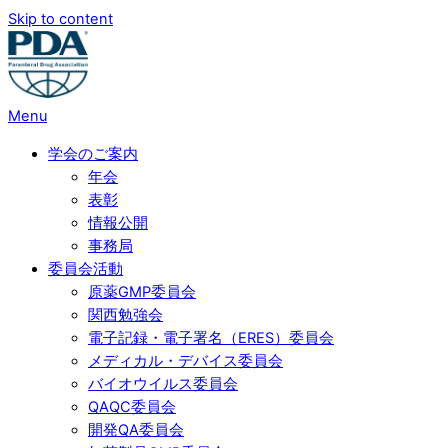
Skip to content
Menu
学会のご案内
年会
表彰
情報公開
事務局
委員会活動
原薬GMP委員会
関西勉強会
電子記録・電子署名（ERES）委員会
メディカル・デバイス委員会
バイオウイルス委員会
QAQC委員会
開発QA委員会