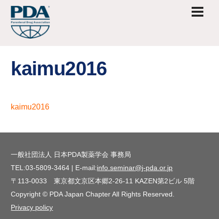
Skip
Men
to
content
kaimu2016
kaimu2016
一般社団法人 日本PDA製薬学会 事務局
TEL:03-5809-3464 | E-mail:
info.seminar@j-pda.or.jp
〒113-0033 東京都文京区本郷2-26-11 KAZEN第2ビル 5階
Copyright © PDA Japan Chapter All Rights Reserved.
Privacy policy