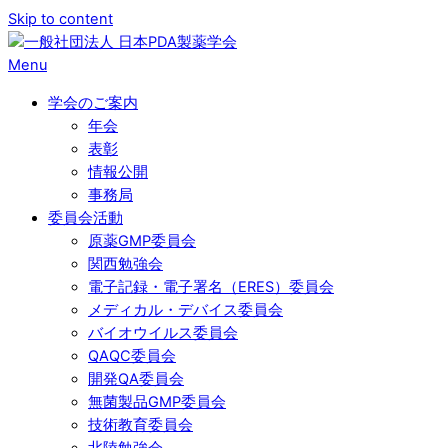
Skip to content
Menu
学会のご案内
年会
表彰
情報公開
事務局
委員会活動
原薬GMP委員会
関西勉強会
電子記録・電子署名（ERES）委員会
メディカル・デバイス委員会
バイオウイルス委員会
QAQC委員会
開発QA委員会
無菌製品GMP委員会
技術教育委員会
北陸勉強会