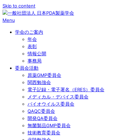
Skip to content
Menu
学会のご案内
年会
表彰
情報公開
事務局
委員会活動
原薬GMP委員会
関西勉強会
電子記録・電子署名（ERES）委員会
メディカル・デバイス委員会
バイオウイルス委員会
QAQC委員会
開発QA委員会
無菌製品GMP委員会
技術教育委員会
北陸勉強会