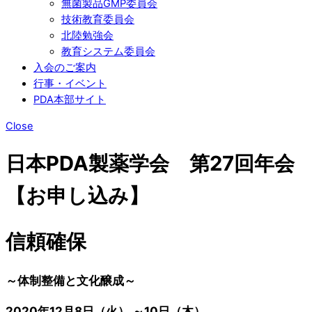
無菌製品GMP委員会
技術教育委員会
北陸勉強会
教育システム委員会
入会のご案内
行事・イベント
PDA本部サイト
Close
日本PDA製薬学会 第27回年会
【お申し込み】
信頼確保
～体制整備と文化醸成～
2020年12月8日（火） ～10日（木）