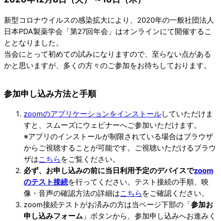
新型コロナウイルスの感染拡大により、2020年の一般社団法人
日本PDA製薬学会「第27回年会」はオンラインにて開催するこ
ととなりました。
当会にとって初めての試みになりますので、至らない点がある
かと思いますが、多くの方々のご参加をお待ちしております。
参加申し込み方法と手順
zoomのアプリケーションをインストール
していただけま
すと、スムーズにウェビナーへご参加いただけます。
※アプリのインストールが制限されている場合はブラウザ
からご視聴することが可能です。ご視聴いただけるブラウ
ザは
こちら
をご覧ください。
必ず、お申し込みの前に当日利用予定のデバイスで
zoom
のテスト接続
を行ってください。テスト接続の手順、映
像・音声の確認方法の詳細は
こちら
をご確認ください。
zoom接続テストがお済みの方は当ページ下部の「
参加お
申し込みフォーム
」ボタンから、参加申し込みへお進みく