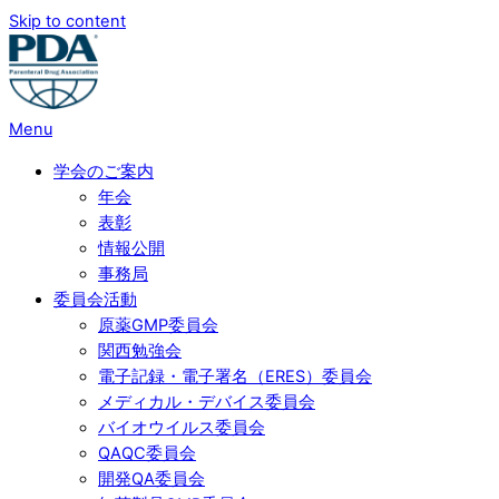
Skip to content
Menu
学会のご案内
年会
表彰
情報公開
事務局
委員会活動
原薬GMP委員会
関西勉強会
電子記録・電子署名（ERES）委員会
メディカル・デバイス委員会
バイオウイルス委員会
QAQC委員会
開発QA委員会