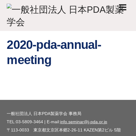
Skip
Men
to
content
2020-pda-annual-
meeting
一般社団法人 日本PDA製薬学会 事務局
TEL:03-5809-3464 | E-mail:
info.seminar@j-pda.or.jp
〒113-0033 東京都文京区本郷2-26-11 KAZEN第2ビル 5階