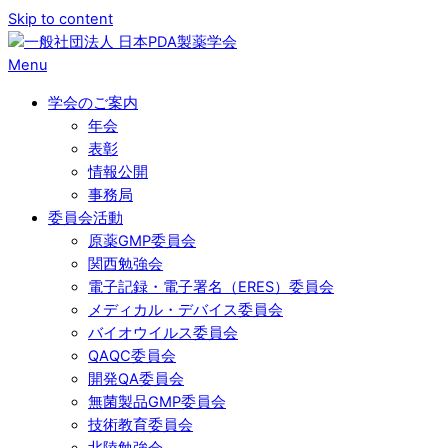
Skip to content
Menu
学会のご案内
年会
表彰
情報公開
事務局
委員会活動
原薬GMP委員会
関西勉強会
電子記録・電子署名（ERES）委員会
メディカル・デバイス委員会
バイオウイルス委員会
QAQC委員会
開発QA委員会
無菌製品GMP委員会
技術教育委員会
北陸勉強会