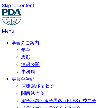
Skip to content
Menu
学会のご案内
年会
表彰
情報公開
事務局
委員会活動
原薬GMP委員会
関西勉強会
電子記録・電子署名（ERES）委員会
メディカル・デバイス委員会