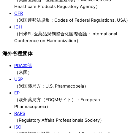
Healthcare Products Regulatory Agency）
CFR
（米国連邦法規集：Codes of Federal Regulations, USA）
ICH
（日米EU医薬品規制整合化国際会議：International
Conference on Harmonization）
海外各種団体
PDA本部
（米国）
USP
（米国薬局方：U.S. Pharmacopeia）
EP
（欧州薬局方（EDQMサイト）：European
Pharmacopoeia）
RAPS
（Regulatory Affairs Professionals Society）
ISO