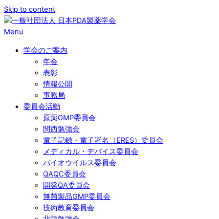
Skip to content
Menu
学会のご案内
年会
表彰
情報公開
事務局
委員会活動
原薬GMP委員会
関西勉強会
電子記録・電子署名（ERES）委員会
メディカル・デバイス委員会
バイオウイルス委員会
QAQC委員会
開発QA委員会
無菌製品GMP委員会
技術教育委員会
北陸勉強会