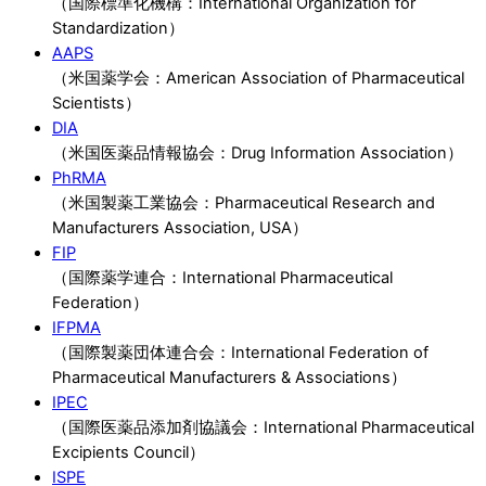
（国際標準化機構：International Organization for
Standardization）
AAPS
（米国薬学会：American Association of Pharmaceutical
Scientists）
DIA
（米国医薬品情報協会：Drug Information Association）
PhRMA
（米国製薬工業協会：Pharmaceutical Research and
Manufacturers Association, USA）
FIP
（国際薬学連合：International Pharmaceutical
Federation）
IFPMA
（国際製薬団体連合会：International Federation of
Pharmaceutical Manufacturers & Associations）
IPEC
（国際医薬品添加剤協議会：International Pharmaceutical
Excipients Council）
ISPE