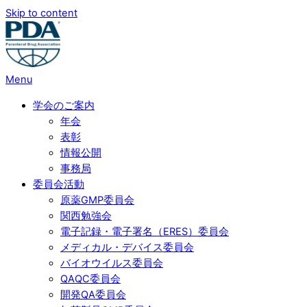
Skip to content
Menu
学会のご案内
年会
表彰
情報公開
事務局
委員会活動
原薬GMP委員会
関西勉強会
電子記録・電子署名（ERES）委員会
メディカル・デバイス委員会
バイオウイルス委員会
QAQC委員会
開発QA委員会