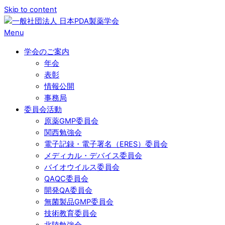
Skip to content
Menu
学会のご案内
年会
表彰
情報公開
事務局
委員会活動
原薬GMP委員会
関西勉強会
電子記録・電子署名（ERES）委員会
メディカル・デバイス委員会
バイオウイルス委員会
QAQC委員会
開発QA委員会
無菌製品GMP委員会
技術教育委員会
北陸勉強会