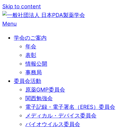
Skip to content
Menu
学会のご案内
年会
表彰
情報公開
事務局
委員会活動
原薬GMP委員会
関西勉強会
電子記録・電子署名（ERES）委員会
メディカル・デバイス委員会
バイオウイルス委員会