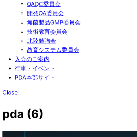
QAQC委員会
開発QA委員会
無菌製品GMP委員会
技術教育委員会
北陸勉強会
教育システム委員会
入会のご案内
行事・イベント
PDA本部サイト
Close
pda (6)