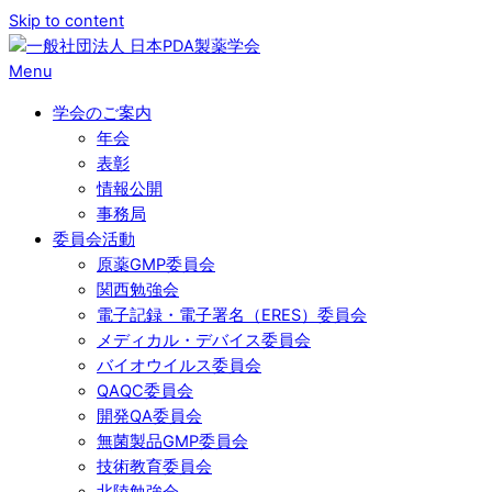
Skip to content
Menu
学会のご案内
年会
表彰
情報公開
事務局
委員会活動
原薬GMP委員会
関西勉強会
電子記録・電子署名（ERES）委員会
メディカル・デバイス委員会
バイオウイルス委員会
QAQC委員会
開発QA委員会
無菌製品GMP委員会
技術教育委員会
北陸勉強会