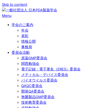
Skip to content
Menu
学会のご案内
年会
表彰
情報公開
事務局
委員会活動
原薬GMP委員会
関西勉強会
電子記録・電子署名（ERES）委員会
メディカル・デバイス委員会
バイオウイルス委員会
QAQC委員会
開発QA委員会
無菌製品GMP委員会
技術教育委員会
北陸勉強会