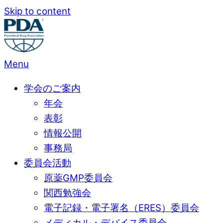
Skip to content
Menu
学会のご案内
年会
表彰
情報公開
事務局
委員会活動
原薬GMP委員会
関西勉強会
電子記録・電子署名（ERES）委員会
メディカル・デバイス委員会