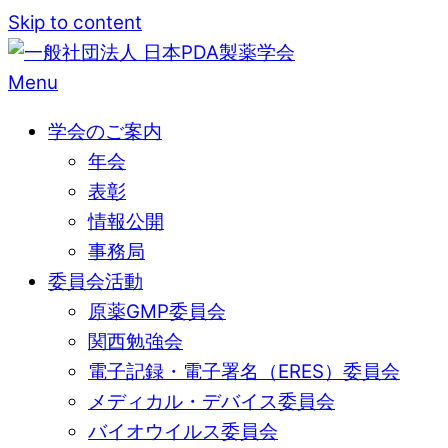
Skip to content
Menu
学会のご案内
年会
表彰
情報公開
事務局
委員会活動
原薬GMP委員会
関西勉強会
電子記録・電子署名（ERES）委員会
メディカル・デバイス委員会
バイオウイルス委員会