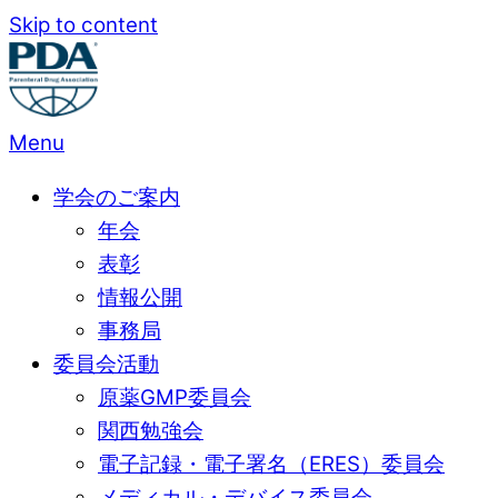
Skip to content
Menu
学会のご案内
年会
表彰
情報公開
事務局
委員会活動
原薬GMP委員会
関西勉強会
電子記録・電子署名（ERES）委員会
メディカル・デバイス委員会