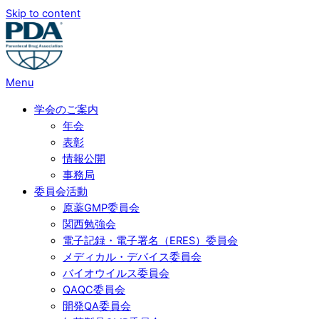
Skip to content
Menu
学会のご案内
年会
表彰
情報公開
事務局
委員会活動
原薬GMP委員会
関西勉強会
電子記録・電子署名（ERES）委員会
メディカル・デバイス委員会
バイオウイルス委員会
QAQC委員会
開発QA委員会