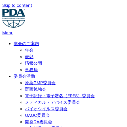
Skip to content
Menu
学会のご案内
年会
表彰
情報公開
事務局
委員会活動
原薬GMP委員会
関西勉強会
電子記録・電子署名（ERES）委員会
メディカル・デバイス委員会
バイオウイルス委員会
QAQC委員会
開発QA委員会