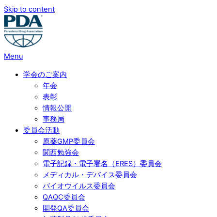
Skip to content
Menu
学会のご案内
年会
表彰
情報公開
事務局
委員会活動
原薬GMP委員会
関西勉強会
電子記録・電子署名（ERES）委員会
メディカル・デバイス委員会
バイオウイルス委員会
QAQC委員会
開発QA委員会