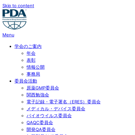
Skip to content
Menu
学会のご案内
年会
表彰
情報公開
事務局
委員会活動
原薬GMP委員会
関西勉強会
電子記録・電子署名（ERES）委員会
メディカル・デバイス委員会
バイオウイルス委員会
QAQC委員会
開発QA委員会