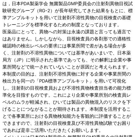
は，日本PDA製薬学会 無菌製品GMP委員会の注射剤異物目視試
験研究グループ（RG-2）が長年研究してきた結果をもとに、標
準アンプルキットを用いて注射剤不溶性異物の目視検査の基礎
トレーニングを標準化するための制度となっております。
医薬品にとって、異物への対策は永遠の課題と言っても過言で
はありません。しかしながら、目視検査員の各剤形での適格性
確認時の検出レベルの要求には事業所間で差がある場合が多
く、注射剤の不溶性異物については基準があいまいで、日本薬
局方（JP）に明示された基準であっても、その解釈は企業や事
業所間などで統一されていないことが原因だと考えられます。
本制度の目的は、注射剤不溶性異物に対する企業や事業所間の
検出力を同一の「PDA標準アンプルキット」を用いて可視化
し、注射剤の目視検査員および不溶性異物検査担当者の能力標
準化を目指すものです。これにより企業や事業所別の検査員レ
ベルのムラが軽減され、ひいては製品の異物混入のリスクを下
げることにつながることが期待されます。本制度を活用するこ
とで各事業所における異物検知能力を客観的に評価することが
できますので、注射剤の目視検査及び不溶性異物試験でお困り
であれば是非ご活用いただきたくお願いします。