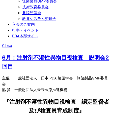
無菌製品GMP委員会
技術教育委員会
北陸勉強会
教育システム委員会
入会のご案内
行事・イベント
PDA本部サイト
Close
6月：注射剤不溶性異物目視検査 説明会2
回目
主催 一般社団法人 日本 PDA 製薬学会 無菌製品GMP委員
会
協 賛 一般財団法人未来医療推進機構
『注射剤不溶性異物目視検査 認定監督者
及び検査員育成制度』