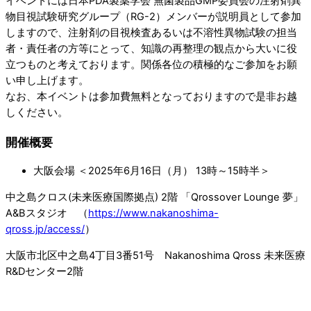
イベントには日本PDA製薬学会 無菌製品GMP委員会の注射剤異
物目視試験研究グループ（RG-2）メンバーが説明員として参加
しますので、注射剤の目視検査あるいは不溶性異物試験の担当
者・責任者の方等にとって、知識の再整理の観点から大いに役
立つものと考えております。関係各位の積極的なご参加をお願
い申し上げます。
なお、本イベントは参加費無料となっておりますので是非お越
しください。
開催概要
大阪会場 ＜2025年6月16日（月） 13時～15時半＞
中之島クロス(未来医療国際拠点) 2階 「Qrossover Lounge 夢」
A&Bスタジオ （
https://www.nakanoshima-
qross.jp/access/
）
大阪市北区中之島4丁目3番51号 Nakanoshima Qross 未来医療
R&Dセンター2階