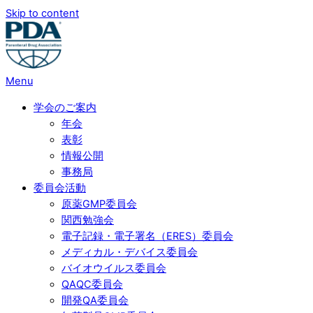
Skip to content
Menu
学会のご案内
年会
表彰
情報公開
事務局
委員会活動
原薬GMP委員会
関西勉強会
電子記録・電子署名（ERES）委員会
メディカル・デバイス委員会
バイオウイルス委員会
QAQC委員会
開発QA委員会