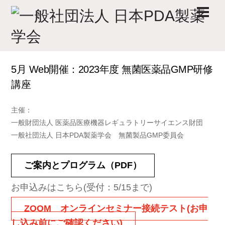
Skip
Men
to
content
5月 Web開催：2023年度 無菌医薬品GMP研修
講座
主催：
一般財団法人 医薬品医療機器レギュラトリーサイエンス財団
一般社団法人 日本PDA製薬学会 無菌製品GMP委員会
ご案内とプログラム（PDF）
お申込みはこちら(受付：5/15まで)
ZOOM オンラインセミナー接続テスト(お申
し込み前にご確認ください)