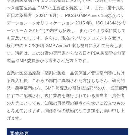
る無菌医薬品ガイダンスも視野に入れながら、現時点で把握す
べき無菌医薬品 GMP の主要点を解説します。また、第十八改
正日本薬局方（2021年6月）、PIC/S GMP Annex 15改定(バリ
デーション・クオリフィケーション 2015 年)、ISO 14644(クリ
ーンルーム 2015 年)の内容も反映し、またバイオ原薬に関して
も言及いたします。さらに、現在パブリックコメントを受け、
検討中の PIC/S(EU) GMP Annex1 案も視野に入れて発表しま
す。講師は、この分野の専門家からなる日本PDA 製薬学会無菌
製品 GMP 委員会から選出された方々です。
企業の医薬品原薬・製剤の製造・品質保証／管理部門等におけ
る新入社員、これらの部門に異動された方はもちろん、研究開
発・薬事部門の方、GMP 監査及び研修担当部門の方、当該部門
にすでに配属され、現に業務を遂行されている担当者・責任者
の方等にとっても、知識の再整理の観点から大いに役立つもの
と考えております。関係各位の積極的なご参加をお願い申し上
げます。
開催概要