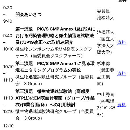
資料
9:30
委員長
–
開会あいさつ
池松靖人
9:40
第一演題 PIC/S GMP Annex 1及び2Aに
池松靖人
9:40
おける汚染管理戦略と微生物迅速試験法
（国立大
–
及びJP19改正への取組み紹介
資料
学法人大
10:10
微生物シンポジウム/RMM発表タスクフ
阪大学）
ォース（当委員会タスクフォース）
第二演題 PIC/S GMP Annex 1 に見る環
杉本聡
10:10
境モニタリングプログラムの実践
（武田薬
–
資料
微生物迅速試験法研究グループ（当委員
品工業
11:10
会 3 Group）
㈱）
第三演題 微生物迅速試験法（高感度
中山秀喜
11:10
ATP法)のEM表面付着菌（グローブ/作業
（㈱堀場
–
衣/作業台面/床）への利用検討
資料
ｱﾄﾞﾊﾞﾝｽﾃ
12:10
微生物迅速試験法研究グループ（当委員
ｸﾉ）
会 3 Group）
12:10