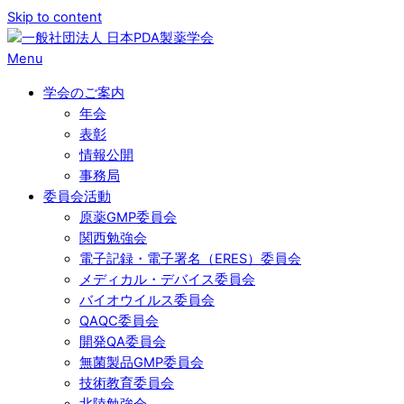
Skip to content
Menu
学会のご案内
年会
表彰
情報公開
事務局
委員会活動
原薬GMP委員会
関西勉強会
電子記録・電子署名（ERES）委員会
メディカル・デバイス委員会
バイオウイルス委員会
QAQC委員会
開発QA委員会
無菌製品GMP委員会
技術教育委員会
北陸勉強会