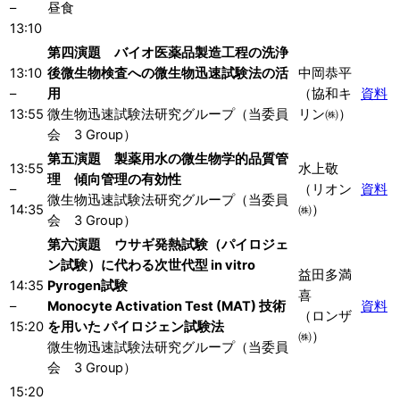
–
昼食
13:10
第四演題 バイオ医薬品製造工程の洗浄
13:10
後微生物検査への微生物迅速試験法の活
中岡恭平
–
用
（協和キ
資料
13:55
微生物迅速試験法研究グループ（当委員
リン㈱）
会 3 Group）
第五演題 製薬用水の微生物学的品質管
13:55
水上敬
理 傾向管理の有効性
–
（リオン
資料
微生物迅速試験法研究グループ（当委員
14:35
㈱）
会 3 Group）
第六演題 ウサギ発熱試験（パイロジェ
ン試験）に代わる次世代型 in vitro
益田多満
14:35
Pyrogen試験
喜
–
Monocyte Activation Test (MAT) 技術
資料
（ロンザ
15:20
を用いた パイロジェン試験法
㈱）
微生物迅速試験法研究グループ（当委員
会 3 Group）
15:20