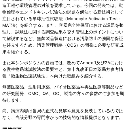
造工程や環境管理の対策を要求している。今回の発表では、動
物倫理やエンドトキシン試験法の課題を解決する新技術として
注目されている単球活性試験法（Monocyte Activation Test：
MAT法）を紹介する。また、容器完全性保証における課題を整
理し、試験法に関する調査結果を交え管理上のポイントについ
て解説するなど、無菌製品製造における汚染防止の強固な保証
を確立するため、汚染管理戦略（CCS）の開発に必要な研究成
果を紹介する。
また本シンポジウムの冒頭では、改めてAnnex 1及び2Aにおけ
る微生物迅速試験法の重要性と、第十九改正日本薬局方参考情
報「微生物迅速試験法」へ向けた取組みを紹介する。
無菌医薬品、注射用原薬、バイオ医薬品や再生医療等製品など
の研究開発、CMC、QA、QC、製造の方々の多数のご参加を期
待します。
尚、講演内容は当局の正式な見解や意見を反映しているのでは
なく、当該分野の専門家からの技術的な情報提供となります。