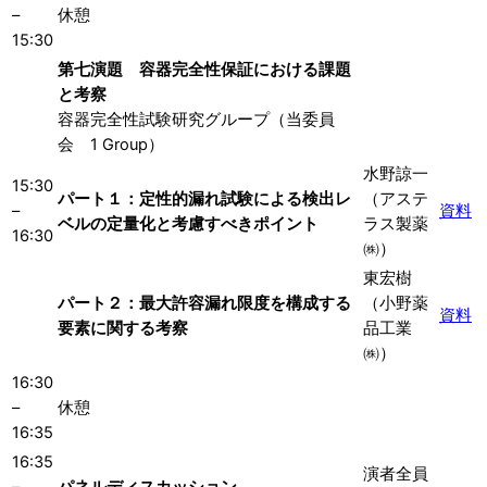
–
休憩
15:30
第七演題 容器完全性保証における課題
と考察
容器完全性試験研究グループ（当委員
会 1 Group）
水野諒一
15:30
パート１：定性的漏れ試験による検出レ
（アステ
–
資料
ベルの定量化と考慮すべきポイント
ラス製薬
16:30
㈱）
東宏樹
パート２：最大許容漏れ限度を構成する
（小野薬
資料
要素に関する考察
品工業
㈱）
16:30
–
休憩
16:35
16:35
演者全員