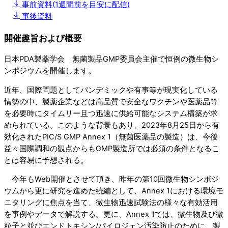
事前資料(1週間前を目安に配信)
事後資料
開催趣旨および概要
日本PDA製薬学会 無菌製品GMP委員会主催で恒例の微生物シ
ンポジウムを開催します。
近年、国際問題としてパンデミックや有事等が現実化している
情勢の中、製薬企業などは高品質で安全なワクチンや医薬品等
を必要時にタイムリー且つ迅速に供給可能なシステム構築が求
められている。このような背景もあり、2023年8月25日から有
効化されたPIC/S GMP Annex 1（無菌医薬品の製造）は、今後
益々国際調和の観点からもGMP製造所では必須の条件となるこ
とは容易に予想される。
今年もWeb開催とさせて頂き、昨年の第10回微生物シンポジ
ウムから更に研究を進めた続編として、Annex 1における環境モ
ニタリングに焦点を当て、微生物迅速試験法の様々な有効活用
を事例やデータで解説する。更に、Annex 1では、微生物及び微
粒子と並びエンドトキシン/パイロジェン汚染防止のために、製