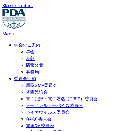
Skip to content
Menu
学会のご案内
年会
表彰
情報公開
事務局
委員会活動
原薬GMP委員会
関西勉強会
電子記録・電子署名（ERES）委員会
メディカル・デバイス委員会
バイオウイルス委員会
QAQC委員会
開発QA委員会