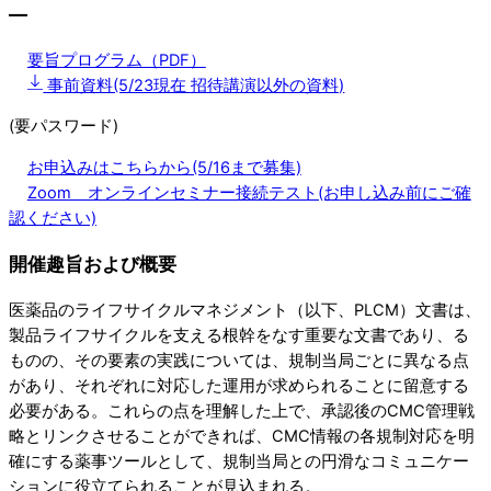
―
要旨プログラム（PDF）
事前資料(5/23現在 招待講演以外の資料)
(要パスワード)
お申込みはこちらから(5/16まで募集)
Zoom オンラインセミナー接続テスト(お申し込み前にご確
認ください)
開催趣旨および概要
医薬品のライフサイクルマネジメント（以下、PLCM）文書は、
製品ライフサイクルを支える根幹をなす重要な文書であり、る
ものの、その要素の実践については、規制当局ごとに異なる点
があり、それぞれに対応した運用が求められることに留意する
必要がある。これらの点を理解した上で、承認後のCMC管理戦
略とリンクさせることができれば、CMC情報の各規制対応を明
確にする薬事ツールとして、規制当局との円滑なコミュニケー
ションに役立てられることが見込まれる。