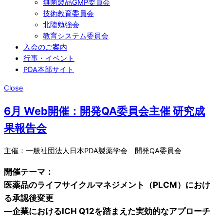
無菌製品GMP委員会
技術教育委員会
北陸勉強会
教育システム委員会
入会のご案内
行事・イベント
PDA本部サイト
Close
6月 Web開催：開発QA委員会主催 研究成
果報告会
主催：一般社団法人日本PDA製薬学会 開発QA委員会
開催テーマ：
医薬品のライフサイクルマネジメント（PLCM）におけ
る承認後変更
―企業におけるICH Q12を踏まえた実効的なアプローチ