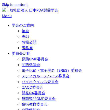
Skip to content
Menu
学会のご案内
年会
表彰
情報公開
事務局
委員会活動
原薬GMP委員会
関西勉強会
電子記録・電子署名（ERES）委員会
メディカル・デバイス委員会
バイオウイルス委員会
QAQC委員会
開発QA委員会
無菌製品GMP委員会
技術教育委員会
北陸勉強会