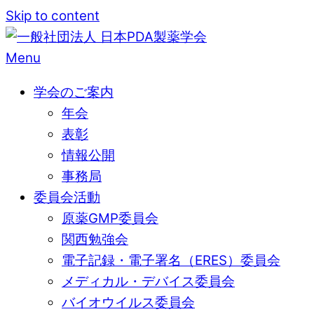
Skip to content
Menu
学会のご案内
年会
表彰
情報公開
事務局
委員会活動
原薬GMP委員会
関西勉強会
電子記録・電子署名（ERES）委員会
メディカル・デバイス委員会
バイオウイルス委員会