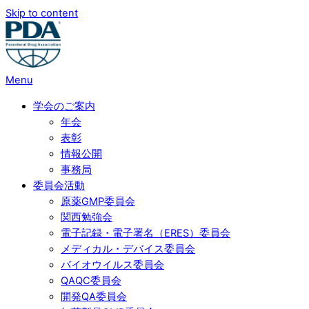
Skip to content
Menu
学会のご案内
年会
表彰
情報公開
事務局
委員会活動
原薬GMP委員会
関西勉強会
電子記録・電子署名（ERES）委員会
メディカル・デバイス委員会
バイオウイルス委員会
QAQC委員会
開発QA委員会