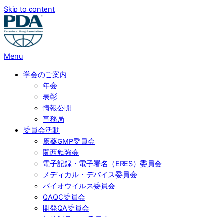
Skip to content
Menu
学会のご案内
年会
表彰
情報公開
事務局
委員会活動
原薬GMP委員会
関西勉強会
電子記録・電子署名（ERES）委員会
メディカル・デバイス委員会
バイオウイルス委員会
QAQC委員会
開発QA委員会