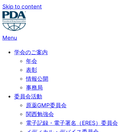
Skip to content
Menu
学会のご案内
年会
表彰
情報公開
事務局
委員会活動
原薬GMP委員会
関西勉強会
電子記録・電子署名（ERES）委員会
メディカル・デバイス委員会