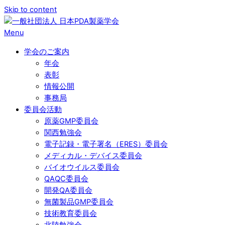
Skip to content
Menu
学会のご案内
年会
表彰
情報公開
事務局
委員会活動
原薬GMP委員会
関西勉強会
電子記録・電子署名（ERES）委員会
メディカル・デバイス委員会
バイオウイルス委員会
QAQC委員会
開発QA委員会
無菌製品GMP委員会
技術教育委員会
北陸勉強会