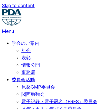
Skip to content
Menu
学会のご案内
年会
表彰
情報公開
事務局
委員会活動
原薬GMP委員会
関西勉強会
電子記録・電子署名（ERES）委員会
メディカル・デバイス委員会