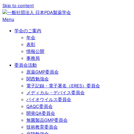
Skip to content
Menu
学会のご案内
年会
表彰
情報公開
事務局
委員会活動
原薬GMP委員会
関西勉強会
電子記録・電子署名（ERES）委員会
メディカル・デバイス委員会
バイオウイルス委員会
QAQC委員会
開発QA委員会
無菌製品GMP委員会
技術教育委員会
北陸勉強会