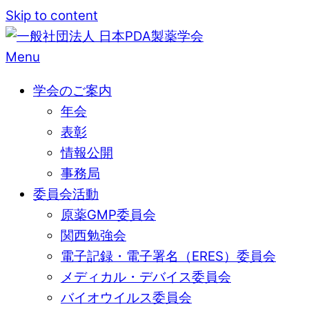
Skip to content
Menu
学会のご案内
年会
表彰
情報公開
事務局
委員会活動
原薬GMP委員会
関西勉強会
電子記録・電子署名（ERES）委員会
メディカル・デバイス委員会
バイオウイルス委員会