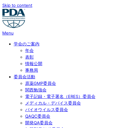
Skip to content
Menu
学会のご案内
年会
表彰
情報公開
事務局
委員会活動
原薬GMP委員会
関西勉強会
電子記録・電子署名（ERES）委員会
メディカル・デバイス委員会
バイオウイルス委員会
QAQC委員会
開発QA委員会