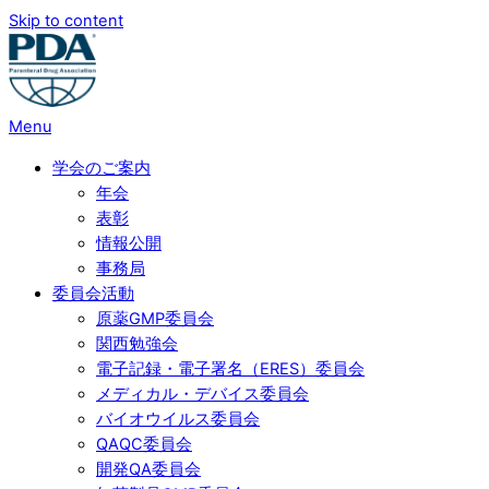
Skip to content
Menu
学会のご案内
年会
表彰
情報公開
事務局
委員会活動
原薬GMP委員会
関西勉強会
電子記録・電子署名（ERES）委員会
メディカル・デバイス委員会
バイオウイルス委員会
QAQC委員会
開発QA委員会