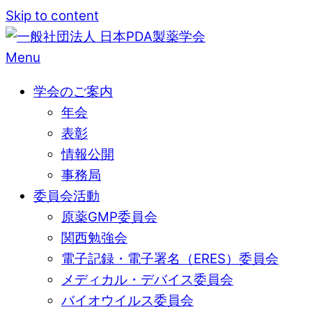
Skip to content
Menu
学会のご案内
年会
表彰
情報公開
事務局
委員会活動
原薬GMP委員会
関西勉強会
電子記録・電子署名（ERES）委員会
メディカル・デバイス委員会
バイオウイルス委員会