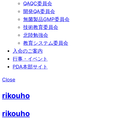
QAQC委員会
開発QA委員会
無菌製品GMP委員会
技術教育委員会
北陸勉強会
教育システム委員会
入会のご案内
行事・イベント
PDA本部サイト
Close
rikouho
rikouho