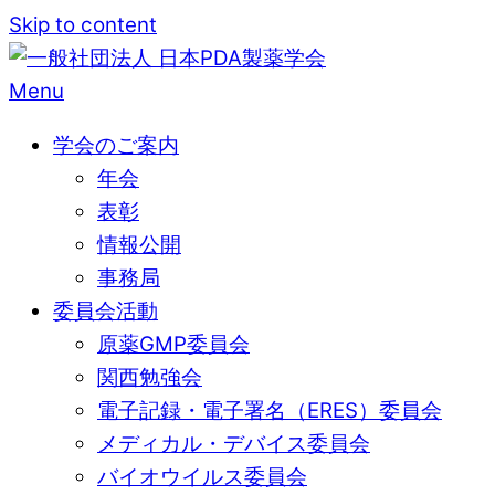
Skip to content
Menu
学会のご案内
年会
表彰
情報公開
事務局
委員会活動
原薬GMP委員会
関西勉強会
電子記録・電子署名（ERES）委員会
メディカル・デバイス委員会
バイオウイルス委員会