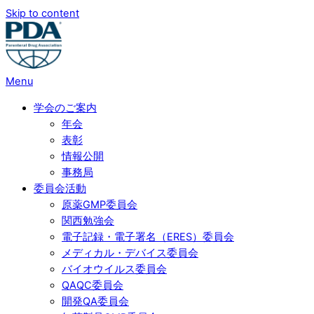
Skip to content
Menu
学会のご案内
年会
表彰
情報公開
事務局
委員会活動
原薬GMP委員会
関西勉強会
電子記録・電子署名（ERES）委員会
メディカル・デバイス委員会
バイオウイルス委員会
QAQC委員会
開発QA委員会