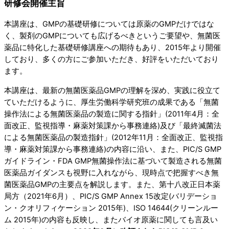
研修会開催主旨
本講座は、GMPの基礎研修については原薬のGMPだけではな
く、製剤のGMPについても広げるべきというご要望や、無菌医
薬品に特化した基礎研修講座への期待もあり、2015年より開催
しており、多くの方にご参加いただき、好評をいただいており
ます。
本講座は、最新の無菌医薬品GMPの理解を深め、実践に役立て
ていただけるように、厚生労働科学研究班の成果である「無菌
操作法による無菌医薬品の製造に関する指針」(2011年4月：全
面改正、監視指導・麻薬対策課から事務連絡)及び「最終滅菌法
による無菌医薬品の製造指針」(2012年11月：全面改正、監視指
導・麻薬対策課から事務連絡)の内容に沿い、また、PIC/S GMP
ガイドライン・FDA GMP無菌操作法に基づいて製造される無菌
医薬品ガイダンスも視野に入れながら、現時点で把握すべき無
菌医薬品GMPの主要点を解説します。また、第十八改正日本薬
局方（2021年6月）、PIC/S GMP Annex 15改定(バリデーショ
ン・クオリフィケーション 2015年)、ISO 14644(クリーンルー
ム 2015年)の内容も反映し、またバイオ原薬に関しても言及い