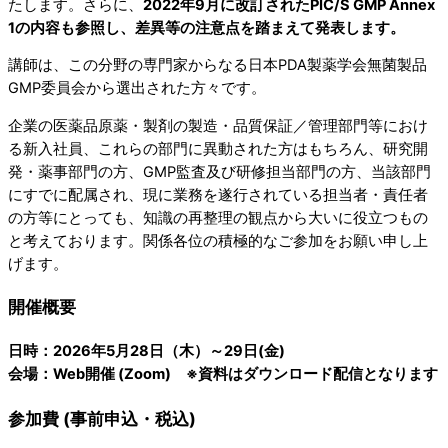
たします。さらに、
2022年9月に改訂されたPIC/S GMP Annex
1の内容も参照し、差異等の注意点を踏まえて発表します。
講師は、この分野の専門家からなる日本PDA製薬学会無菌製品
GMP委員会から選出された方々です。
企業の医薬品原薬・製剤の製造・品質保証／管理部門等におけ
る新入社員、これらの部門に異動された方はもちろん、研究開
発・薬事部門の方、GMP監査及び研修担当部門の方、当該部門
にすでに配属され、現に業務を遂行されている担当者・責任者
の方等にとっても、知識の再整理の観点から大いに役立つもの
と考えております。関係各位の積極的なご参加をお願い申し上
げます。
開催概要
日時：2026年5月28日（木）～29日(金)
会場：Web開催 (Zoom) ※資料はダウンロード配信となります
参加費 (事前申込・税込)