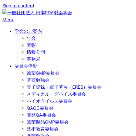
Skip to content
Menu
学会のご案内
年会
表彰
情報公開
事務局
委員会活動
原薬GMP委員会
関西勉強会
電子記録・電子署名（ERES）委員会
メディカル・デバイス委員会
バイオウイルス委員会
QAQC委員会
開発QA委員会
無菌製品GMP委員会
技術教育委員会
北陸勉強会