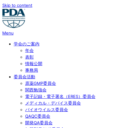
Skip to content
Menu
学会のご案内
年会
表彰
情報公開
事務局
委員会活動
原薬GMP委員会
関西勉強会
電子記録・電子署名（ERES）委員会
メディカル・デバイス委員会
バイオウイルス委員会
QAQC委員会
開発QA委員会