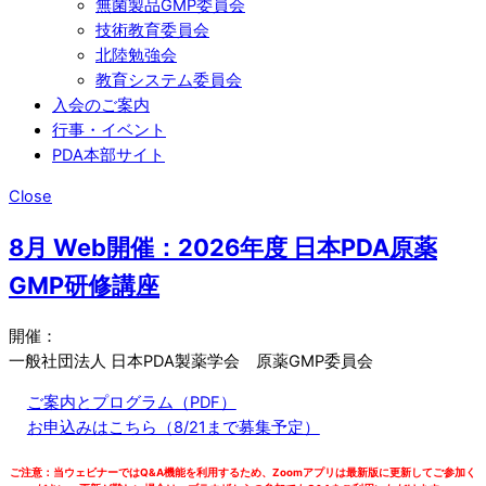
無菌製品GMP委員会
技術教育委員会
北陸勉強会
教育システム委員会
入会のご案内
行事・イベント
PDA本部サイト
Close
8月 Web開催：2026年度 日本PDA原薬
GMP研修講座
開催：
一般社団法人 日本PDA製薬学会 原薬GMP委員会
ご案内とプログラム（PDF）
お申込みはこちら（8/21まで募集予定）
ご注意：当ウェビナーではQ&A機能を利用するため、Zoomアプリは最新版に更新してご参加く