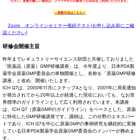
ださい。更新が難しい場合は、ブラウザからの参加でもQ&Aをご利用いただけます。
＜更新方法はこちら＞
Zoom オンラインセミナー接続テスト(お申し込み前にご確
認ください)
研修会開催主旨
昨年までレギュラトリーサイエンス財団と共催しておりました
「医薬品（原薬）GMP研修講座」は、今年度より、日本PDA製
薬学会原薬GMP委員会の単独開催とし、名称を「原薬GMP研修
講座」と改め、開催いたします。
ICH Q7は、2000年11月にステップ4となり、2001年に局長通知
が発出されてから20年以上が経過した現在においても、なお世
界標準のガイドラインとして広く利用されています。本講座
は、ICH Q7（原薬GMPのガイドライン）をベースとした、原薬
に特化したGMP研修講座です。講師は、この分野のエキスパー
トであり、ICH Q7を中心に原薬GMPの事例研究を継続的に実施
している日本PDA製薬学会原薬GMP委員会のメンバーが務めま
す。