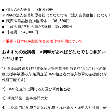
● 個人/法人会員　 36,000円
※PDAの法人会員加盟会社はどなたでも「法人会員価格」になり
● 関西医薬品協会加盟団体　 36,000円
● 行政会員/学術会員/代議員　18,000円　
● 非会員　54,000円
＜重要＞日本PDA製薬学会の著作物利用について
おすすめの受講者 ※興味があればどなたでもご参加い
ただけます
1) 医薬品製造及び品質保証／管理業務担当者並びにこれらの業
務に従事希望の方(製薬企業GMP担当者の導入教育の基礎部分が
代替可能です)。
2) GMP監査等に関わる方及び研修担当者
3) 研究開発・薬事部門の方
4) 上記部門に配属予定又は配属された新入・途中入社社員、研