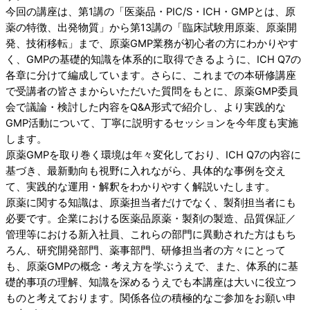
今回の講座は、第1講の「医薬品・PIC/S・ICH・GMPとは、原
薬の特徴、出発物質」から第13講の「臨床試験用原薬、原薬開
発、技術移転」まで、原薬GMP業務が初心者の方にわかりやす
く、GMPの基礎的知識を体系的に取得できるように、ICH Q7の
各章に分けて編成しています。さらに、これまでの本研修講座
で受講者の皆さまからいただいた質問をもとに、原薬GMP委員
会で議論・検討した内容をQ&A形式で紹介し、より実践的な
GMP活動について、丁寧に説明するセッションを今年度も実施
します。
原薬GMPを取り巻く環境は年々変化しており、ICH Q7の内容に
基づき、最新動向も視野に入れながら、具体的な事例を交え
て、実践的な運用・解釈をわかりやすく解説いたします。
原薬に関する知識は、原薬担当者だけでなく、製剤担当者にも
必要です。企業における医薬品原薬・製剤の製造、品質保証／
管理等における新入社員、これらの部門に異動された方はもち
ろん、研究開発部門、薬事部門、研修担当者の方々にとって
も、原薬GMPの概念・考え方を学ぶうえで、また、体系的に基
礎的事項の理解、知識を深めるうえでも本講座は大いに役立つ
ものと考えております。関係各位の積極的なご参加をお願い申