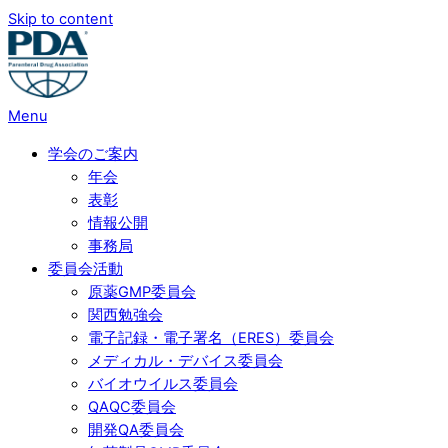
Skip to content
Menu
学会のご案内
年会
表彰
情報公開
事務局
委員会活動
原薬GMP委員会
関西勉強会
電子記録・電子署名（ERES）委員会
メディカル・デバイス委員会
バイオウイルス委員会
QAQC委員会
開発QA委員会